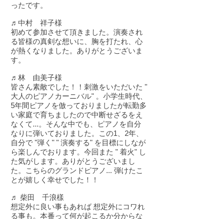
ったです。
♬中村 祥子様
初めて参加させて頂きました。演奏され
る皆様の真剣な想いに、胸を打たれ、心
が熱くなりました。ありがとうございま
す。
♬林 由美子様
皆さん素敵でした！！刺激をいただいた "
大人のピアノカーニバル" 。小学生時代、
5年間ピアノを倣っておりましたが転勤多
い家庭で育ちましたので中断せざるをえ
なくて...。そんな中でも、ピアノを自分
なりに弾いておりました。この1、2年、
自分で "弾く" " 演奏する" を目標にしなが
ら楽しんでおります。今回また " 着火" し
た気がします。ありがとうございまし
た。こちらのグランドピアノ... 弾けたこ
とが嬉しく幸せでした！！
♬ 柴田 千浪樣
想定外に良い事もあれば 想定外にコワれ
る事も。本番って何が起こるか分からな