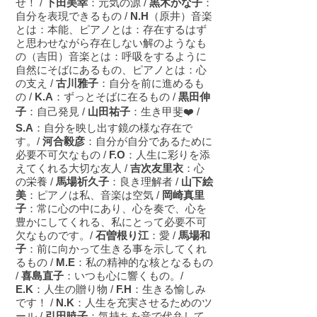
せ！ /
下田美幸
：元気の源 /
黒木かな子
：
自分を表現できるもの /
N.H
（原井）音楽
とは：本能、ピアノとは：存在するはず
と思わせながら存在しない解のようなも
の（吉田）音楽とは：呼吸をするように
自然にそばにあるもの、ピアノとは：心
の支え /
古川雅子
：自分を前に進めるも
の /
K.A
：ずっとそばに在るもの /
黒田伸
子
：自己発見 /
山田祐子
：生き甲斐❤️ /
S.A
：自分を映し出す鏡の様な存在で
す。/
河合毅彦
：自分が自分であるために
必要不可欠なもの /
F.O
：人生に彩りを添
えてくれる大切な友人 /
吉次友里衣
：心
の栄養 /
馬場祈久子
：良き理解者 /
山下絵
美
：ピアノは私、音楽は空気 /
岡崎真里
子
：常に心の中にあり、心を奏で、心を
豊かにしてくれる、私にとって必要不可
欠なものです。/
石曽根り江
：愛 /
馬場和
子
：前に向かって生きる事を示してくれ
るもの /
M.E
：私の精神的な核となるもの
/
喜島直子
：いつも心に響くもの。/
E.K
：人生の贈り物 /
F.H
：生きる愉しみ
です！ /
N.K
：人生を充実させるためのツ
ール /
引田暁子
：気持ちを音で代弁して