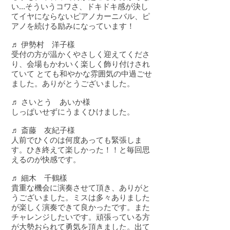
い...そういうコワさ、ドキドキ感が決し
てイヤにならないピアノカーニバル、ピ
アノを続ける励みになっています！
♬ 伊勢村 洋子樣
受付の方が温かくやさしく迎えてくださ
り、会場もかわいく楽しく飾り付けされ
ていて とても和やかな雰囲気の中過ごせ
ました。ありがとうございました。
♬ さいとう あいか様
しっぱいせずにうまくひけました。
♬ 斎藤 友紀子様
人前でひくのは何度あっても緊張しま
す。ひき終えて楽しかった！！と毎回思
えるのが快感です。
♬ 細木 千鶴樣
貴重な機会に演奏させて頂き、ありがと
うございました。ミスは多々ありました
が楽しく演奏できて良かったです。また
チャレンジしたいです。頑張っている方
が大勢おられて勇気を頂きました。出て