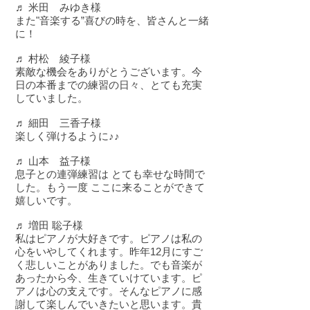
♬ 米田 みゆき様
また"音楽する”喜びの時を、皆さんと一緒
に！
♬ 村松 綾子様
素敵な機会をありがとうございます。今
日の本番までの練習の日々、とても充実
していました。
♬ 細田 三香子様
楽しく弾けるように♪♪
♬ 山本 益子様
息子との連弾練習は とても幸せな時間で
した。もう一度 ここに来ることができて
嬉しいです。
♬ 増田 聡子様
私はピアノが大好きです。ピアノは私の
心をいやしてくれます。昨年12月にすご
く悲しいことがありました。でも音楽が
あったから今、生きていけています。ピ
アノは心の支えです。そんなピアノに感
謝して楽しんでいきたいと思います。貴