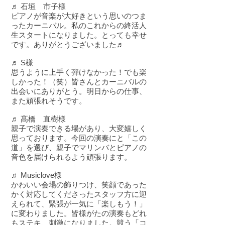
♬ 石垣 市子様
ピアノが音楽が大好きという思いのつま
ったカーニバル。私のこれからの終活人
生スタートになりました。とっても幸せ
です。ありがとうございました♬
♬ S様
思うように上手く弾けなかった！でも楽
しかった！（笑）皆さんとカーニバルの
出会いにありがとう。明日からの仕事、
また頑張れそうです。
♬ 髙橋 直樹様
親子で演奏できる場があり、大変嬉しく
思っております。今回の演奏にと「この
道」を選び、親子でマリンバとピアノの
音色を届けられるよう頑張ります。
♬ Musiclove様
かわいい会場の飾りつけ、笑顔であった
かく対応してくださったスタッフ方に迎
えられて、緊張が一気に「楽しもう！」
に変わりました。皆様がたの演奏もどれ
もステキ、刺激になりました。競う「コ