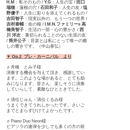
H.M
：私そのもの /
Y.G
：人生の宝 /
田口
瑞穂
：蓮根の穴 /
石田和子
：人生の友 /
塩
野優子
：人生に彩りを添えてくれるもの /
吉田智子
：現実以外の、もう一つの世界 /
吉村泰輔
：命の糧 /
I.M.N.ファミリーs 高
橋美智子
：生活の一部・心の豊かさ /
西
川 洋次
：裏切られることのない生涯の友
/
筒井公子
：音楽とは私にとって唯一の癒
しの響きです。（中山泰弘）
▼ Op.2 プレ・カーニバル より
♬舟橋 とみ子様
演奏する機会を与えて頂き、感謝してい
ます。このような場があると、とても励
みになります。皆さん、楽しそうに演奏
していらして、素敵なひとときでした。
♬清位じゅん・清位くるみ様
うまくできてうれしかったです。さいご
までとまらずひけてよかったです。
♬Piano Duo Neon様
ピアソラの連弾を少しでも多くの方の前