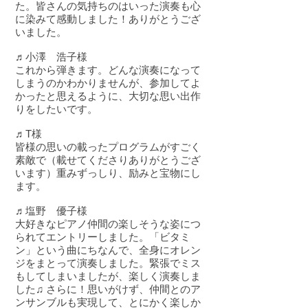
た。皆さんの気持ちのはいった演奏も心
に染みて感動しました！ありがとうござ
いました。
♬小澤 浩子様
これから弾きます。どんな演奏になって
しまうのかわかりませんが、参加してよ
かったと思えるように、大切な思い出作
りをしたいです。
♬T様
​皆様の思いの載ったプログラムがすごく
素敵で（載せてくださりありがとうござ
います）重みずっしり、励みと宝物にし
ます。
♬塩野 優子様
大好きなピアノ仲間の楽しそうな姿につ
られてエントリーしました。「ビタミ
ン」という曲にちなんで、全身にオレン
ジをまとって演奏しました。緊張でミス
もしてしまいましたが、楽しく演奏しま
した♫ さらに！思いがけず、仲間とのア
ンサンブルも実現して、とにかく楽しか