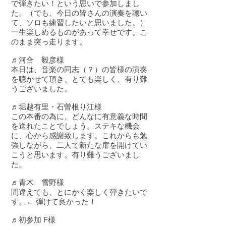
で弾きたい！という思いで参加しまし
た。（でも、今日の皆さんの演奏を聴い
て、ソロも練習したいと思いました。）
一生楽しめるものがあって幸せです。こ
のまま突っ走ります。
♬河合 毅彦様
本日は、音楽の同志（？）の皆様の演奏
を聴かせて頂き、とても楽しく、有り難
うございました。
♬堀越有里・石曽根り江様
この本番の為に、どんなに有意義な時間
を送れたことでしょう。ステキな機会
に、心から感謝致します。これからも勉
強しながら、二人で新たな扉を開けてい
こうと思います。有り難うございまし
た。
♬青木 雪野様
間違えても、とにかく楽しく弾きたいで
す。← 弾けて良かった！
♬初参加 F様