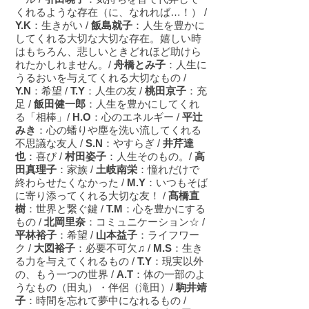
くれるような存在（に、なれれば…！） /
Y.K
：生きがい /
飯島就子
：人生を豊かに
してくれる大切な大切な存在。嬉しい時
はもちろん、悲しいときどれほど助けら
れたかしれません。/
舟橋とみ子
：人生に
うるおいを与えてくれる大切なもの /
Y.N
：希望 /
T.Y
：人生の友 /
桃田京子
：充
足 /
飯田健一郎
：人生を豊かにしてくれ
る「相棒」/
H.O
：心のエネルギー /
平辻
みき
：心の蟠りや塵を洗い流してくれる
不思議な友人 /
S.N
：やすらぎ /
井芹達
也
：喜び /
村田姿子
：人生そのもの。/
高
田真理子
：家族 /
土岐南栄
：憧れだけで
終わらせたくなかった /
M.Y
：いつもそば
に寄り添ってくれる大切な友！ /
髙橋直
樹
：世界と繋ぐ鍵 /
T.M
：心を豊かにする
もの /
北岡里奈
：コミュニケーション☆ /
平林裕子
：希望 /
山本益子
：ライフワー
ク /
大図裕子
：必要不可欠♫ /
M.S
：生き
る力を与えてくれるもの /
T.Y
：現実以外
の、もう一つの世界 /
A.T
：体の一部のよ
うなもの（田丸）・伴侶（滝田）/
駒井靖
子
：時間を忘れて夢中になれるもの /