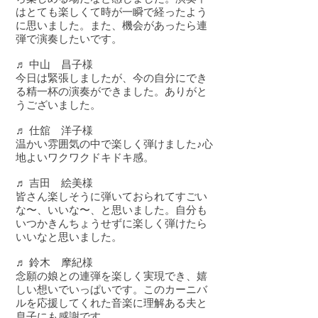
はとても楽しくて時が一瞬で経ったよう
に思いました。また、機会があったら連
弾で演奏したいです。
♬ 中山 昌子様
今日は緊張しましたが、今の自分にでき
る精一杯の演奏ができました。ありがと
うございました。
♬ 仕舘 洋子様
温かい雰囲気の中で楽しく弾けました♪心
地よいワクワクドキドキ感。
♬ 吉田 絵美様
皆さん楽しそうに弾いておられてすごい
な〜、いいな〜、と思いました。自分も
いつかきんちょうせずに楽しく弾けたら
いいなと思いました。
♬ 鈴木 摩紀様
念願の娘との連弾を楽しく実現でき、嬉
しい想いでいっぱいです。このカーニバ
ルを応援してくれた音楽に理解ある夫と
息子にも感謝です。