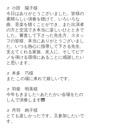
♬ 小田 陽子様
今日はありがとうございました。皆様の
素晴らしい演奏を聴けて、いろいろな
曲、音楽を聴くことができ、また出演者
の方と交流でき本当に楽しいひとときで
した。審査して下さった先生方、スタッ
フの皆様、本当にありがとうございまし
た。いつも熱心に指導して下さる先生、
支えてくれる家族、友人に、そしてピア
ノを弾ける環境にあることに感謝したい
と思います。
♬ 本多 巧様
また この場に来れて嬉しいです。
♬ 羽柴 明美様
​今年もきました✨あたたかい会場をたの
しんで演奏します🎹
♬ 丹羽 絢子様
とても楽しかったです。又参加したいで
す。