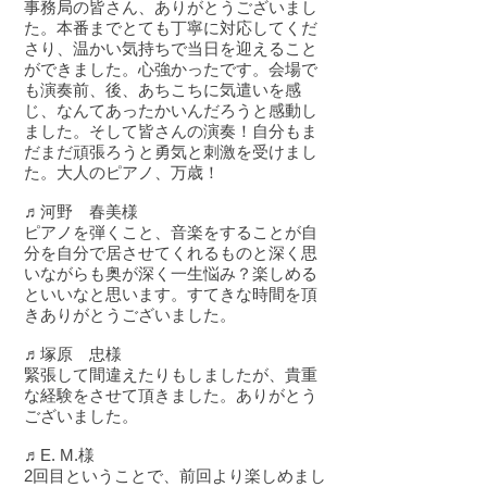
事務局の皆さん、ありがとうございまし
た。本番までとても丁寧に対応してくだ
さり、温かい気持ちで当日を迎えること
ができました。心強かったです。会場で
も演奏前、後、あちこちに気遣いを感
じ、なんてあったかいんだろうと感動し
ました。そして皆さんの演奏！自分もま
だまだ頑張ろうと勇気と刺激を受けまし
た。大人のピアノ、万歳！
♬河野 春美様
ピアノを弾くこと、音楽をすることが自
分を自分で居させてくれるものと深く思
いながらも奥が深く一生悩み？楽しめる
といいなと思います。すてきな時間を頂
きありがとうございました。
♬塚原 忠様
緊張して間違えたりもしましたが、貴重
な経験をさせて頂きました。ありがとう
ございました。
♬E. M.様
2回目ということで、前回より楽しめまし