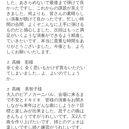
した。あきらめないで最後まで弾けて良
かったですし、これからの課題が見えて
きました。何よりも、皆さんの素晴らし
い演奏が聴けて良かったです。忙しい時
間の合間、よくぞこんなに上手に弾ける
ものだと感心しました。次回はもっと満
足がいくような演奏ができるよう精進し
ていきたいです。本当に貴重な時間をあ
りがとうございました。今後とも、よろ
しくお願いいたします。
♬ 高橋 彩樣
全く全く 全く思いもかけず賞をいただい
てしまいました... よ、よいのでしょう
か...
♬ 髙橋 美智子様
大人のピアノカーニバル。会場に来るま
で不安とドキドキ、皆様の演奏をお聞き
しながら来年はどんな曲にしようか？目
標と楽しみが出来ました。息子との曲は
きんちょうですがうれしいです。又2人で
曲を作り上げたいです。姉とのデュオは
楽しいですし姉と練習がうれしいです。