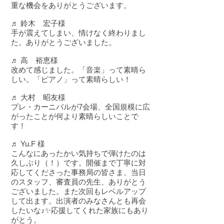
重な機会をありがとうございます。
♬ 鈴木 宏子様
手が震えてしまい、情けなく終わりまし
た。ありがとうございました。
♬ 高 裕恵様
改めて感じました。「音楽」って素晴ら
しい。「ピアノ」って素晴らしい！
♬ 大村 昭友様
プレ・カーニバルが7会場、全国規模に広
がったことが何より素晴らしいことで
す！
♬ Yu.F 様
こんなにあったかい気持ちで弾けたのは
久しぶり（！）です。開催まで丁寧に対
応してくださった事務局の皆さま、当日
のスタッフ、審査員の先生、ありがとう
ございました。また次回もレベルアップ
して出ます。出演者のみなさんとも再会
したいな♪✨応援してくれた家族にもあり
がとう。