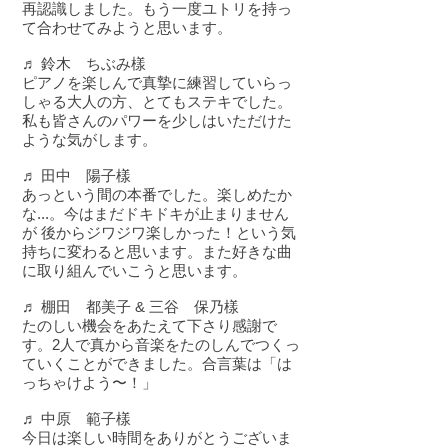
再認識しました。もう一度ユトリを持っ
て合わせてみようと思います。
♬ 鈴木 ちぶみ樣
ピアノを楽しんで真摯に練習していらっ
しゃる大人の方、とてもステキでした。
私も皆さんのパワーを少しはいただけた
ような気がします。
♬ 田中 陽子樣
あっという間の本番でした。楽しめたか
な...。今はまだドキドキが止まりません
が 後からジワジワ楽しかった！という気
持ちに変わると思います。また好きな曲
に取り組んでいこうと思います。
♬ 棚田 都美子 & 三谷 保乃樣
たのしい機会をあたえて下さり感謝で
す。2人で真から音楽をたのしんでつくっ
ていくことができました。合言葉は「は
っちゃけよう〜！」
♬ 中原 範子樣
今日は楽しい時間をありがとうございま