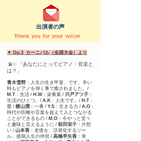
​出演者の声
Thank you for your voice!
▼ Op.3 カーニバル（全国大会）より
🎤✨ 「
あなたにとってピアノ・音楽と
は？」
青木雪野
：人生の生き甲斐、です。辛い
時もピアノを弾く事で癒されました。/
M.T
：生活 /
H.W
：栄養素 /
川戸アツ子
：
生活のひとつ。/
A.K
：人生です。/
H.T
：
愛 /
横山潤
：一番 /
Y.S
：生きる力 /
A.O
：
時代や距離や言葉を超えて人とつながる
ことができるもの /
M.O
：今やっと堂々
と趣味と言えるように /
前田栄子
：片想
い /
山本香
：老後を、活発化するツー
ル。後期人生の伴侶 /
高橋早矢香
：幸