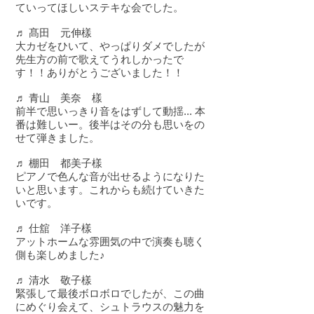
ていってほしいステキな会でした。
♬ 髙田 元伸樣
大カゼをひいて、やっぱりダメでしたが
先生方の前で歌えてうれしかったで
す！！ありがとうございました！！
♬ 青山 美奈 樣
前半で思いっきり音をはずして動揺... 本
番は難しいー。後半はその分も思いをの
せて弾きました。
♬ 棚田 都美子樣
ピアノで色んな音が出せるようになりた
いと思います。これからも続けていきた
いです。
♬ 仕舘 洋子樣
アットホームな雰囲気の中で演奏も聴く
側も楽しめました♪
♬ 清水 敬子樣
緊張して最後ボロボロでしたが、この曲
にめぐり会えて、シュトラウスの魅力を