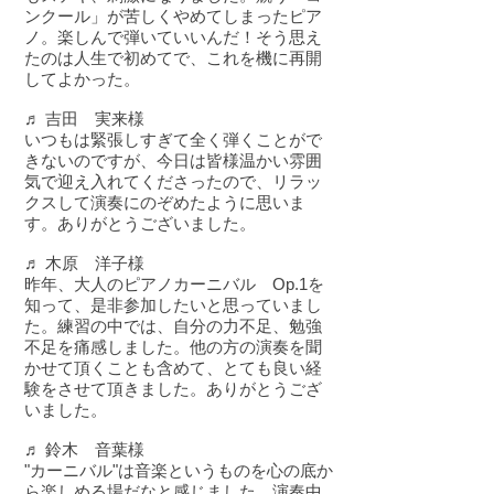
ンクール」が苦しくやめてしまったピア
ノ。楽しんで弾いていいんだ！そう思え
たのは人生で初めてで、これを機に再開
してよかった。
♬ 吉田 実来様
いつもは緊張しすぎて全く弾くことがで
きないのですが、今日は皆様温かい雰囲
気で迎え入れてくださったので、リラッ
クスして演奏にのぞめたように思いま
す。ありがとうございました。
♬ 木原 洋子様
昨年、大人のピアノカーニバル Op.1を
知って、是非参加したいと思っていまし
た。練習の中では、自分の力不足、勉強
不足を痛感しました。他の方の演奏を聞
かせて頂くことも含めて、とても良い経
験をさせて頂きました。ありがとうござ
いました。
♬ 鈴木 音葉様
"カーニバル"は音楽というものを心の底か
ら楽しめる場だなと感じました。演奏中