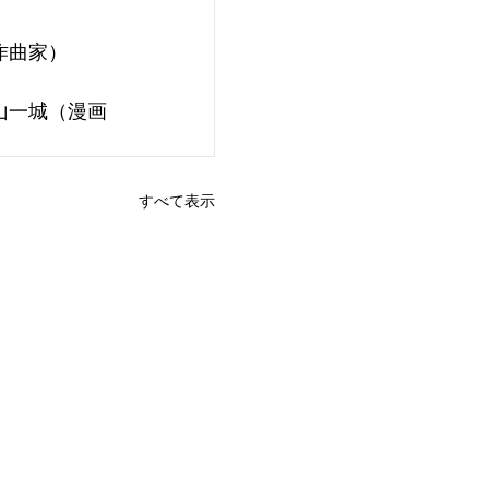
作曲家）
山一城（漫画
すべて表示