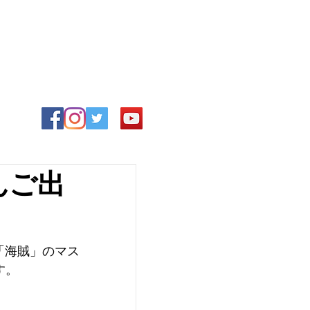
んご出
「海賊」のマス
す。