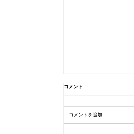
情報発信をSNSに一本化
コメント
ます♬
これまでこちらのブログと各
種SNSで情報発信をしてきま
コメントを追加…
したが、今後、SNSでの発信
に一本化いたします。それに
伴い、本記事をもちましてブ