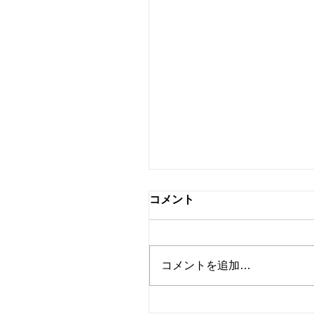
情報発信をSNSに一本化
コメント
ます♬
これまでこちらのブログと各
種SNSで情報発信をしてきま
コメントを追加…
したが、今後、SNSでの発信
に一本化いたします。それに
伴い、本記事をもちましてブ