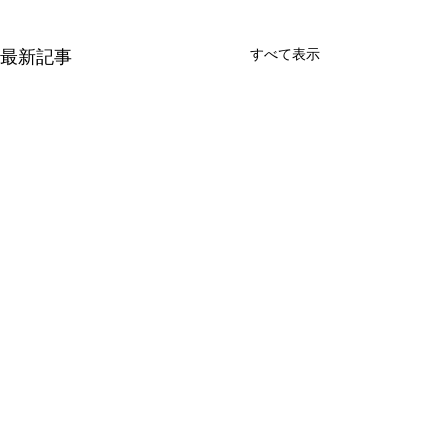
すべて表示
最新記事
お知らせ2点♬
・5月29日（土）
副賞コンサートは
コメント
る三木楽器さまと