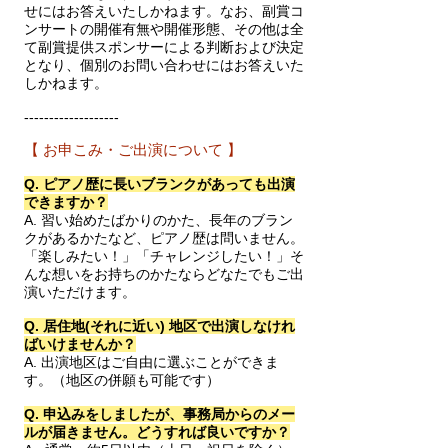
せにはお答えいたしかねます。なお、副賞コ
ンサートの開催有無や開催形態、その他は全
て副賞提供スポンサーによる判断および決定
となり、個別のお問い合わせにはお答えいた
しかねます。
-------------------
【 お申こみ・ご出演について 】
Q. ピアノ歴に長いブランクがあっても出演
できますか？
A. 習い始めたばかりのかた、長年のブラン
クがあるかたなど、ピアノ歴は問いません。
「楽しみたい！」「チャレンジしたい！」そ
んな想いをお持ちのかたならどなたでもご出
演いただけます。
Q. 居住地(
それに近い)
地区で出演しなけれ
ばいけませんか？
A. 出演地区はご自由に選ぶことができま
す。（地区の併願も可能です）
Q. 申込みをしましたが、事務局からのメー
ルが届きません。どうすれば良いですか？