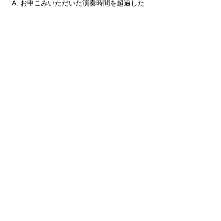
A. お申こみいただいた演奏時間を超過した
場合はカットしますが、影響はありません。
Q. 会場で録音・撮影をしても良いですか？
A. ご自身、ご家族、ご友人のみ録音・撮影
が可能です。
Q. 会場での練習やリハーサルはできます
か？
A. そのような時間は設けておりません。
Q. 賞状・講評用紙を会場でうけとれない場
合、送ってもらえますか？
A. 当日、受付にて着払い便の伝票にご記入
いただければお送りします。後日お問いあわ
せの場合も、同じく着払いにてご送付いたし
ます。
Q. 結果発表まで会場に残ることができませ
ん。メールで結果の問いあわせはできます
か？
A. 個別対応はおこなっておりません。審査
結果は後日SNSに掲載しますので、そちらを
ご参照ください。
【 聴衆としてご来場をお考えの皆さま 】