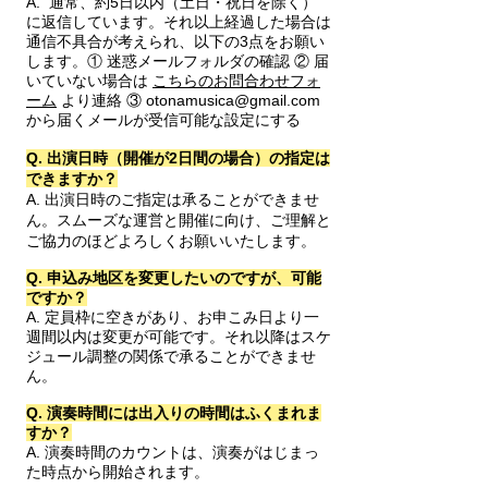
A. 通常、約5日以内（土日・祝日を除く）
に返信しています。それ以上経過した場合は
通信不具合が考えられ、以下の3点をお願い
します。① 迷惑メールフォルダの確認 ② 届
いていない場合は
こちらのお問合わせフォ
ーム
より連絡 ③
otonamusica@gmail.com
から届くメールが受信可能な設定にする
Q. 出演日時（開催が2日間の場合）の指定は
できますか？
A. 出演日時のご指定は承ることができませ
ん。スムーズな運営と開催に向け、ご理解と
ご協力のほどよろしくお願いいたします。
Q. 申込み地区を変更したいのですが、可能
ですか？
A. 定員枠に空きがあり、お申こみ日より一
週間以内は変更が可能です。それ以降はスケ
ジュール調整の関係で承ることができませ
ん。
Q. 演奏時間には出入りの時間はふくまれま
すか？
A. 演奏時間のカウントは、演奏がはじまっ
た時点から開始されます。