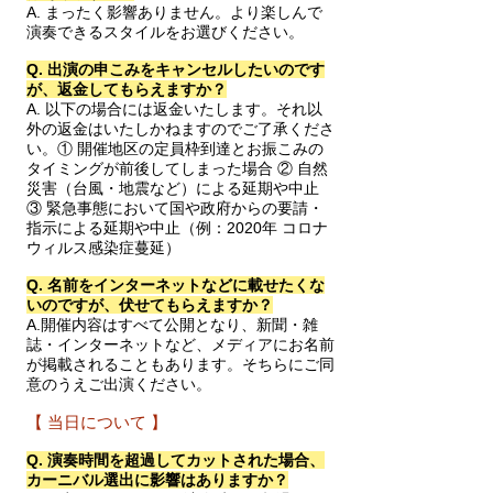
A. まったく影響ありません。より楽しんで
演奏できるスタイルをお選びください。
Q. 出演の申こみをキャンセルしたいのです
が、返金してもらえますか？
A. 以下の場合には返金いたします。それ以
外の返金はいたしかねますのでご了承くださ
い。① 開催地区の定員枠到達とお振こみの
タイミングが前後してしまった場合 ② 自然
災害（台風・地震など）による延期や中止
③ 緊急事態において国や政府からの要請・
指示による延期や中止（例：2020年 コロナ
ウィルス感染症蔓延）
Q. 名前をインターネットなどに載せたくな
いのですが、伏せてもらえますか？
A.開催内容はすべて公開となり、新聞・雑
誌・インターネットなど、メディアにお名前
が掲載されることもあります。そちらにご同
意のうえご出演ください。
【 当日について 】
Q. 演奏時間を超過してカットされた場合、
カーニバル選出に影響はありますか？